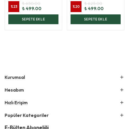
₺ 650.00
₺ 625.00
%
23
%
20
₺ 499.00
₺ 499.00
SEPETE EKLE
SEPETE EKLE
Kurumsal
Hesabım
Hızlı Erişim
Popüler Kategoriler
E-Bülten Aboneliği