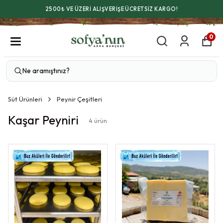
2500₺ VE ÜZERİ ALIŞVERİŞE ÜCRETSİZ KARGO!
0
Süt Ürünleri
Peynir Çeşitleri
Kaşar Peyniri
4
ürün