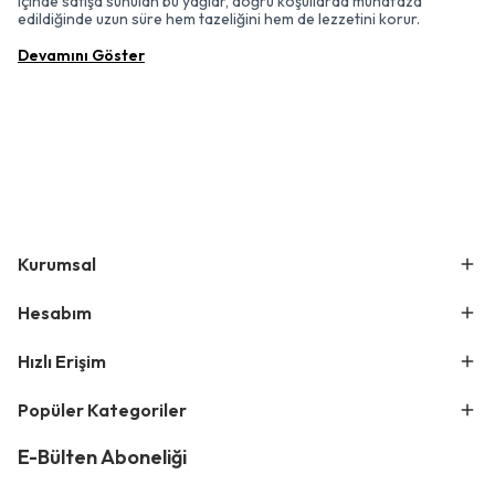
içinde satışa sunulan bu yağlar, doğru koşullarda muhafaza
edildiğinde uzun süre hem tazeliğini hem de lezzetini korur.
Devamını Göster
Kurumsal
Hesabım
Hızlı Erişim
Popüler Kategoriler
E-Bülten Aboneliği