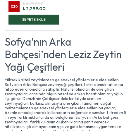
₺ 3,299.00
%
30
₺ 2,299.00
SEPETE EKLE
Sofya’nın Arka
Bahçesi’nden Leziz Zeytin
Yağı Çeşitleri
Yüksek kaliteli zeytinlerden geleneksel yöntemlerle elde edilen
Sofya’nın Arka Bahçesi zeytinyağı çeşitleri, farklı damak tatlarına
hitap eden aromalara sahiptir. Naturel olmaları ile öne çıkan
zeytinyağları arasında olgun hasat ve erken hasat olanlar yoğun
ilgi görür. Denizli‘nin Çal ilçesindeki bir köyde üretilen
zeytinyağları, katkısız olmasıyla öne çıkar. Tamamen doğal
malzemelerden geleneksel yöntemlerle elde edilen bu yağlar,
özenle ambalajlanarak kullanıcıların beğenisine sunulur. 1 litreden 5
litreye farklı miktarlarda ambalajlanan Sofya’nın Arka Bahçesi
zeytinyağları, farklı kullanım alışkanlıklarına yanıt verecek
niteliktedir. Işık almayan cam şişe ve gıda temasına uygun teneke