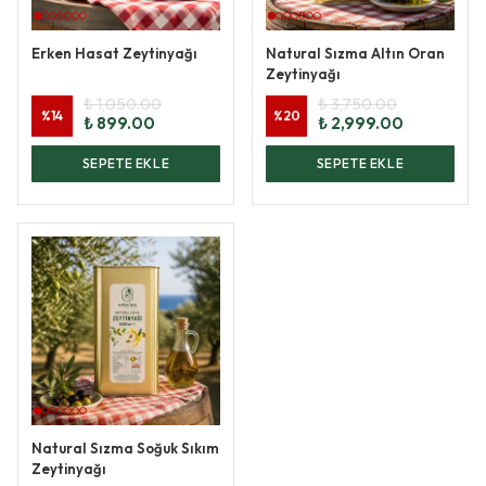
Erken Hasat Zeytinyağı
Natural Sızma Altın Oran
Zeytinyağı
₺ 1,050.00
₺ 3,750.00
%
14
%
20
₺ 899.00
₺ 2,999.00
SEPETE EKLE
SEPETE EKLE
Natural Sızma Soğuk Sıkım
Zeytinyağı