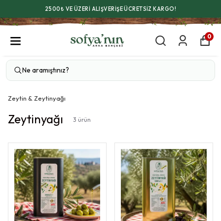
2500₺ VE ÜZERİ ALIŞVERİŞE ÜCRETSİZ KARGO!
0
Zeytin & Zeytinyağı
Zeytinyağı
3
ürün