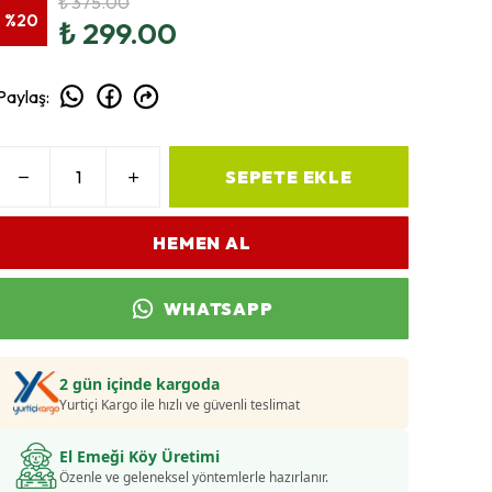
₺ 375.00
%
20
₺ 299.00
Paylaş
:
SEPETE EKLE
HEMEN AL
WHATSAPP
2 gün içinde kargoda
Yurtiçi Kargo ile hızlı ve güvenli teslimat
El Emeği Köy Üretimi
Özenle ve geleneksel yöntemlerle hazırlanır.