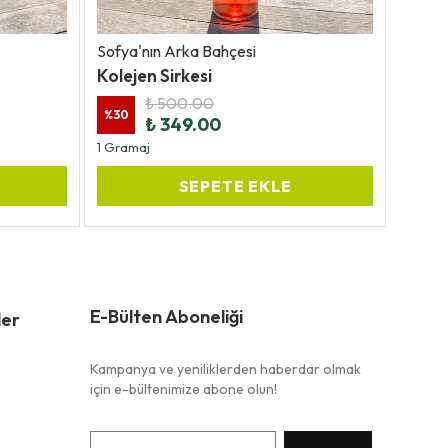
Sofya'nın Arka Bahçesi
Sofya'
Kolejen Sirkesi
Gül S
₺ 500.00
%
30
%
30
₺ 349.00
1 Gramaj
SEPETE EKLE
E-Bülten Aboneliği
ler
Kampanya ve yeniliklerden haberdar olmak
için e-bültenimize abone olun!