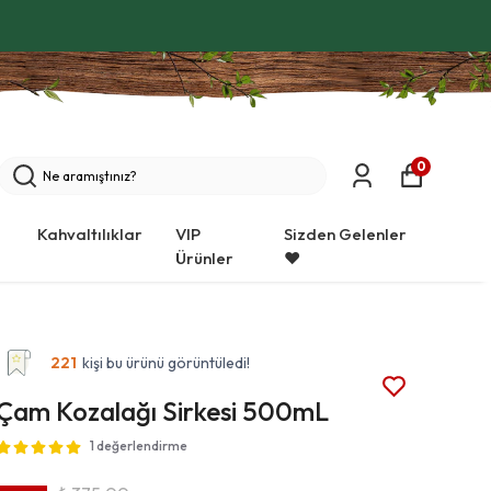
0
Kahvaltılıklar
VIP
Sizden Gelenler
Ürünler
❤️
221
kişi bu ürünü görüntüledi!
Çam Kozalağı Sirkesi 500mL
1 değerlendirme