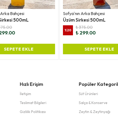
 Arka Bahçesi
Sofya'nın Arka Bahçesi
Sirkesi 500mL
Üzüm Sirkesi 500mL
375.00
₺ 375.00
%
20
299.00
₺ 299.00
SEPETE EKLE
SEPETE EKLE
Hızlı Erişim
Popüler Kategori
İletişim
Süt Ürünleri
Teslimat Bilgileri
Salça & Konserve
Gizlilik Politikası
Zeytin & Zeytinyağı