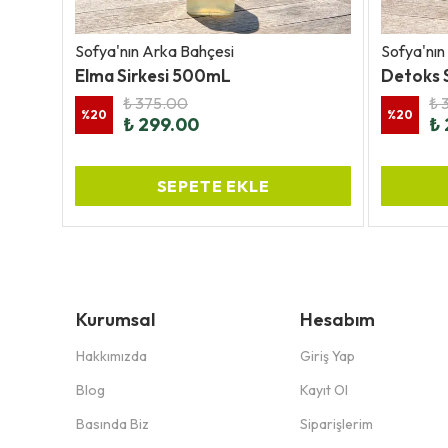
Sofya'nın Arka Bahçesi
Sofya'nın
Elma Sirkesi 500mL
Detoks 
₺ 375.00
₺ 
%
20
%
20
₺ 299.00
₺ 
SEPETE EKLE
Kurumsal
Hesabım
Hakkımızda
Giriş Yap
Blog
Kayıt Ol
Basında Biz
Siparişlerim