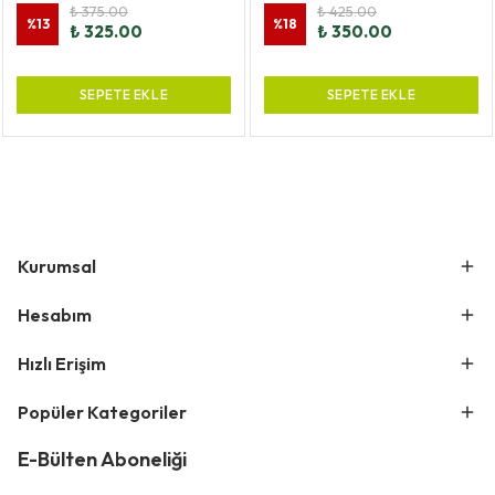
₺ 375.00
₺ 425.00
%
13
%
18
₺ 325.00
₺ 350.00
SEPETE EKLE
SEPETE EKLE
Kurumsal
Hesabım
Hızlı Erişim
Popüler Kategoriler
E-Bülten Aboneliği