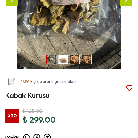
409
kişi bu ürünü görüntüledi!
Kabak Kurusu
₺ 425.00
%
30
₺ 299.00
Paylaş
: