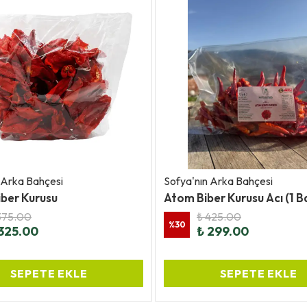
 Arka Bahçesi
Sofya'nın Arka Bahçesi
iber Kurusu
Atom Biber Kurusu Acı (1 B
375.00
₺ 425.00
%
30
325.00
₺ 299.00
SEPETE EKLE
SEPETE EKLE