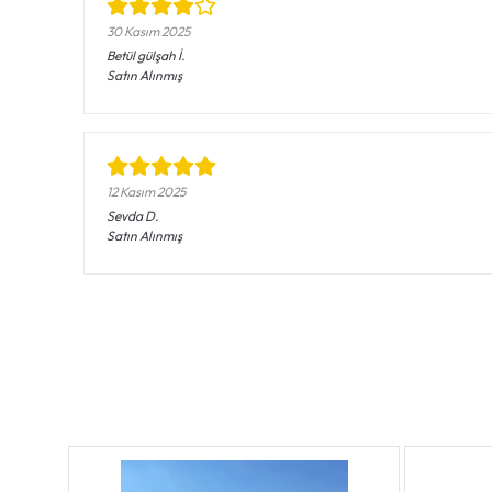
30 Kasım 2025
Betül gülşah
İ.
Satın Alınmış
12 Kasım 2025
Sevda
D.
Satın Alınmış