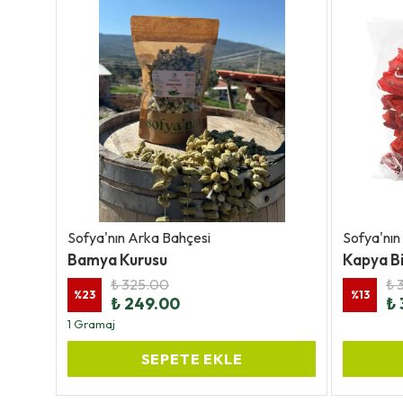
Sofya'nın Arka Bahçesi
Sofya'nın
Bamya Kurusu
Kapya B
₺ 325.00
₺ 
%
23
%
13
₺ 249.00
₺ 
1 Gramaj
SEPETE EKLE