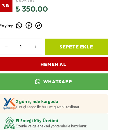
₺ 425.00
%
18
₺ 350.00
Paylaş
:
SEPETE EKLE
HEMEN AL
WHATSAPP
2 gün içinde kargoda
Yurtiçi Kargo ile hızlı ve güvenli teslimat
El Emeği Köy Üretimi
Özenle ve geleneksel yöntemlerle hazırlanır.