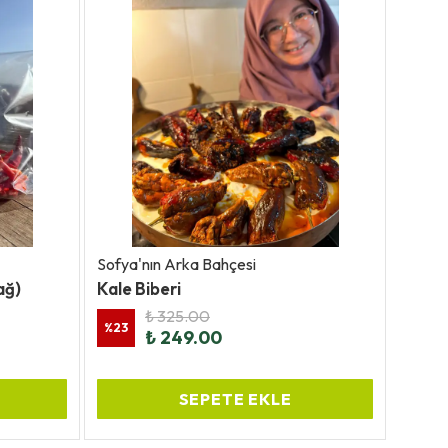
Sofya'nın Arka Bahçesi
Sofya'
ağ)
Kale Biberi
Musak
₺ 325.00
%
23
₺ 249.00
₺ 20
SEPETE EKLE