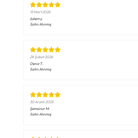
15 Mart 2026
özlem
y.
Satın Alınmış
28 Şubat 2026
Deniz
T.
Satın Alınmış
30 Aralık 2025
Şemsinur
M.
Satın Alınmış