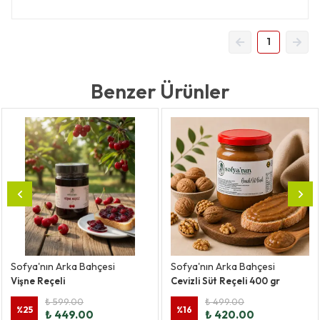
1
Benzer Ürünler
Sofya'nın Arka Bahçesi
Sofya'nın Arka Bahçesi
Vişne Reçeli
Cevizli Süt Reçeli 400 gr
₺ 599.00
₺ 499.00
%
25
%
16
₺ 449.00
₺ 420.00