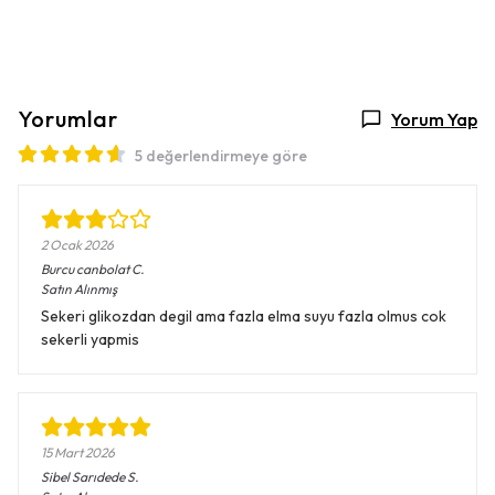
Yorumlar
Yorum Yap
5 değerlendirmeye göre
2 Ocak 2026
Burcu canbolat
C.
Satın Alınmış
Sekeri glikozdan degil ama fazla elma suyu fazla olmus cok
sekerli yapmis
15 Mart 2026
Sibel Sarıdede
S.