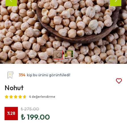
354
kişi bu ürünü görüntüledi!
Nohut
4 değerlendirme
₺ 275.00
%
28
₺ 199.00