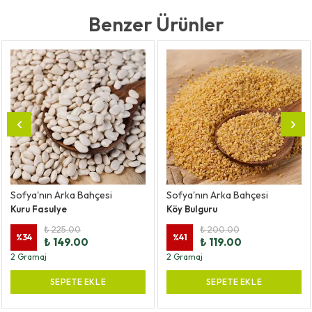
Benzer Ürünler
Sofya'nın Arka Bahçesi
Sofya'nın Arka Bahçesi
Kuru Fasulye
Köy Bulguru
₺ 225.00
₺ 200.00
%
34
%
41
₺ 149.00
₺ 119.00
2 Gramaj
2 Gramaj
SEPETE EKLE
SEPETE EKLE