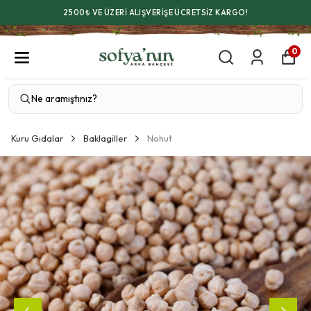
2500₺ VE ÜZERİ ALIŞVERİŞE ÜCRETSİZ KARGO!
0
Kuru Gıdalar
Baklagiller
Nohut