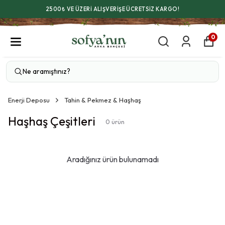
2500₺ VE ÜZERİ ALIŞVERİŞE ÜCRETSİZ KARGO!
0
Enerji Deposu
Tahin & Pekmez & Haşhaş
Haşhaş Çeşitleri
0
ürün
Aradığınız ürün bulunamadı