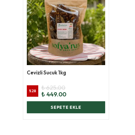
Cevizli Sucuk 1kg
₺ 625.00
%
28
₺ 449.00
SEPETE EKLE