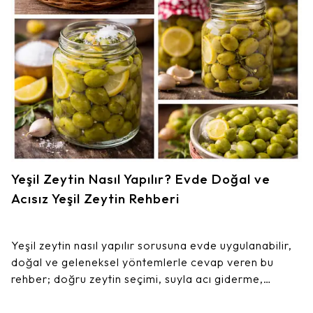
Yeşil Zeytin Nasıl Yapılır? Evde Doğal ve
Acısız Yeşil Zeytin Rehberi
Yeşil zeytin nasıl yapılır sorusuna evde uygulanabilir,
doğal ve geleneksel yöntemlerle cevap veren bu
rehber; doğru zeytin seçimi, suyla acı giderme,
salamura kurma ve saklama aşamalarını adım adım
anlatır. Katkısız, diri ve lezzetli ev yapımı yeşil zeytin