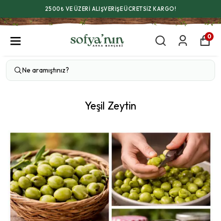
2500₺ VE ÜZERİ ALIŞVERİŞE ÜCRETSİZ KARGO!
0
Yeşil Zeytin