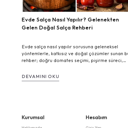
Evde Salça Nasıl Yapılır? Gelenekten
Gelen Doğal Salça Rehberi
Evde salça nasıl yapılır sorusuna geleneksel
yöntemlerle, katkısız ve doğal çözümler sunan b
rehber; doğru domates seçimi, pişirme süreci,
kıvam ayarı ve saklama koşullarını adım adım
anlatır. Ev yapımı salçanın püf noktalarını
DEVAMINI OKU
öğrenerek yoğun aromalı, uzun ömürlü ve lezzetl
salçalar hazırlayabilirsiniz.
Kurumsal
Hesabım
Hakkımızda
Giriş Yap