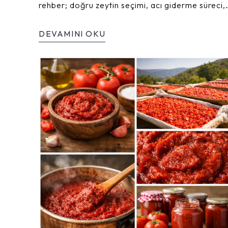
rehber; doğru zeytin seçimi, acı giderme süreci,
salamura ve saklama aşamalarını adım adım
anlatır. Katkısız, doğal ve lezzetli ev yapımı siya
DEVAMINI OKU
zeytin hazırlamanın püf noktalarını keşfedin.