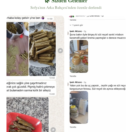
🌿 Sizden Gelenler
Sofya'nın Arka Bahçesi'nden özenle derlendi