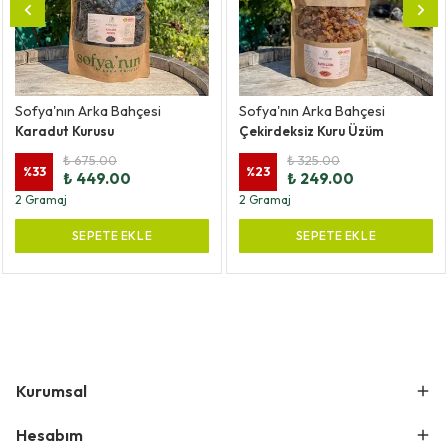
Sofya'nın Arka Bahçesi
Sofya'nın Arka Bahçesi
Karadut Kurusu
Çekirdeksiz Kuru Üzüm
₺ 675.00
₺ 325.00
%
33
%
23
₺ 449.00
₺ 249.00
2 Gramaj
2 Gramaj
SEPETE EKLE
SEPETE EKLE
Kurumsal
Hesabım