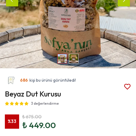
686
kişi bu ürünü görüntüledi!
Beyaz Dut Kurusu
3 değerlendirme
₺ 675.00
%
33
₺ 449.00