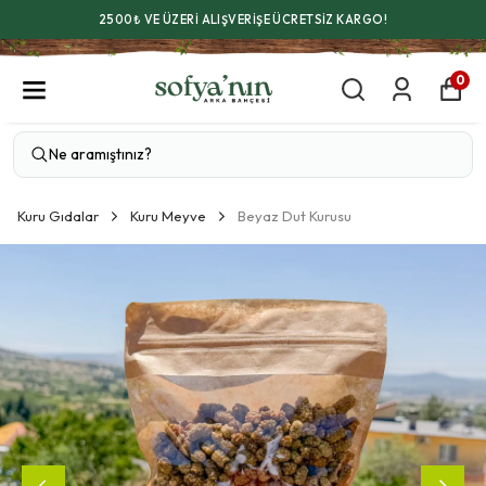
2500₺ VE ÜZERİ ALIŞVERİŞE ÜCRETSİZ KARGO!
0
Kuru Gıdalar
Kuru Meyve
Beyaz Dut Kurusu