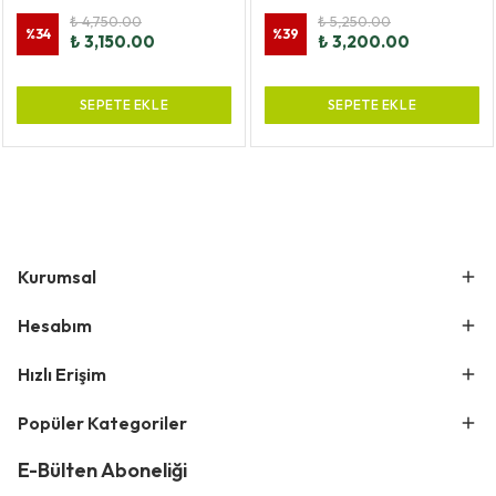
₺ 4,750.00
₺ 5,250.00
%
34
%
39
₺ 3,150.00
₺ 3,200.00
SEPETE EKLE
SEPETE EKLE
Kurumsal
Hesabım
Hızlı Erişim
Popüler Kategoriler
E-Bülten Aboneliği