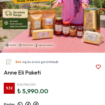
544
kişi bu ürünü görüntüledi!
Anne Eli Paketi
₺ 8,750.00
%
32
₺ 5,990.00
Paylaş
: